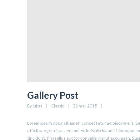
Gallery Post
By 
lukas
|
Classic
|
26 mai, 2015    
|
Lorem ipsum dolor sit amet, consectetur adipiscing elit. S
efficitur eget risus sed molestie. Nulla blandit bibendum met
tincidunt. Phasellus auctor convallis nisl ut accumsan. Sus