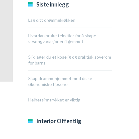
Siste innlegg
Lag ditt drømmekjøkken
Hvordan bruke tekstiler for å skape
sesongvariasjoner i hjemmet
Slik lager du et koselig og praktisk soverom
for barna
Skap drømmehjemmet med disse
økonomiske tipsene
Helhetsinntrykket er viktig
Interiør Offentlig