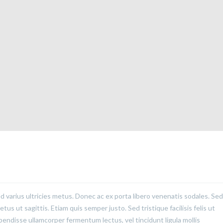
ed varius ultricies metus. Donec ac ex porta libero venenatis sodales. Sed
us ut sagittis. Etiam quis semper justo. Sed tristique facilisis felis ut
pendisse ullamcorper fermentum lectus, vel tincidunt ligula mollis