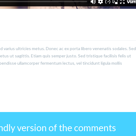
ed varius ultricies metus. Donec ac ex porta libero venenatis sodales. Sed
us ut sagittis. Etiam quis semper justo. Sed tristique facilisis felis ut
pendisse ullamcorper fermentum lectus, vel tincidunt ligula mollis
endly version of the comments