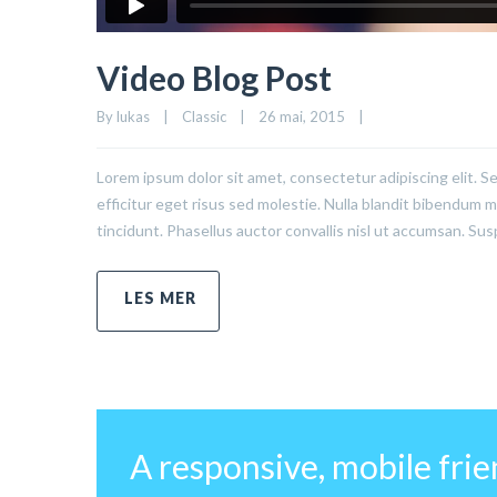
Video Blog Post
By 
lukas
|
Classic
|
26 mai, 2015    
|
Lorem ipsum dolor sit amet, consectetur adipiscing elit. S
efficitur eget risus sed molestie. Nulla blandit bibendum met
tincidunt. Phasellus auctor convallis nisl ut accumsan. Sus
A responsive, mobile fri