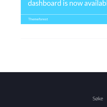
dashboard is now availabl
Themeforest
Søke