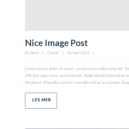
Nice Image Post
By 
lukas
|
Classic
|
26 mai, 2015    
|
Lorem ipsum dolor sit amet, consectetur adipiscing elit. S
efficitur eget risus sed molestie. Nulla blandit bibendum met
tincidunt. Phasellus auctor convallis nisl ut accumsan. Sus